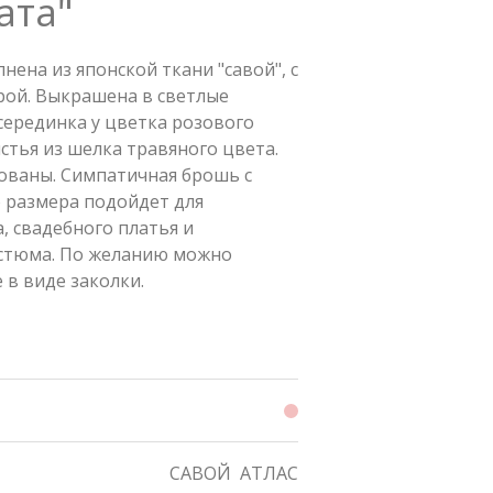
ата"
нена из японской ткани "савой", с
рой. Выкрашена в светлые
серединка у цветка розового
стья из шелка травяного цвета.
ованы. Симпатичная брошь с
 размера подойдет для
, свадебного платья и
стюма. По желанию можно
 в виде заколки.
САВОЙ
АТЛАС