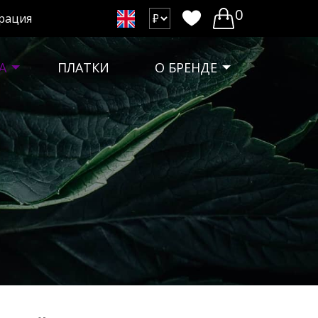
0
рация
А
ПЛАТКИ
О БРЕНДЕ
х
вать