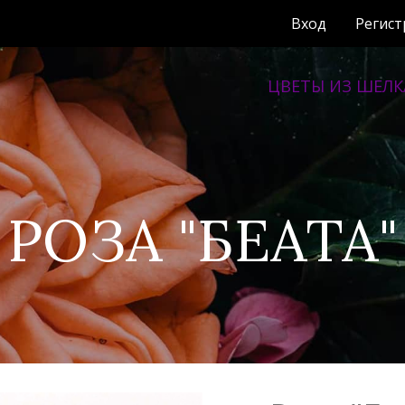
Вход
Регист
ЦВЕТЫ ИЗ ШЕЛК
одпишитесь на наш Telegram канал и
получайте свежие обновления о новы
работах, акциях и скидках!
РОЗА "БЕАТА"
Подписаться
же
Не показы