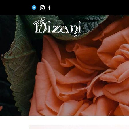
П
Поз