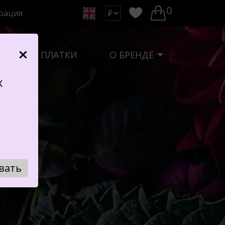
0
рация
А
ПЛАТКИ
О БРЕНДЕ
х
вать