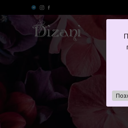
П
Поз