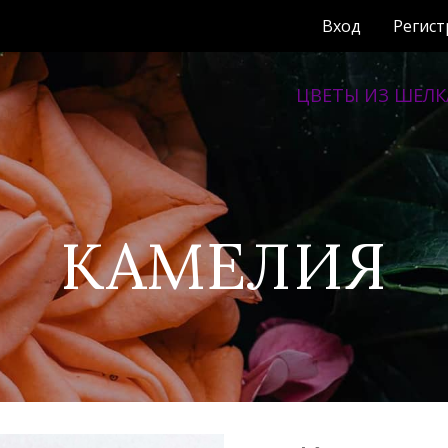
Вход
Регист
ЦВЕТЫ ИЗ ШЕЛК
одпишитесь на наш Telegram канал и
получайте свежие обновления о новы
работах, акциях и скидках!
КАМЕЛИЯ
Подписаться
же
Не показы