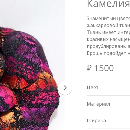
Камели
Знаменитый цвето
жаккардовой ткани
Ткань имеет инте
красивых насыщен
продублированы а
Брошь подойдет н
₽ 1500
Цвет
Материал
Ширина