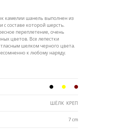
я
к камелии шанель выполнен из
 с составе которой шерсть.
ресное переплетение, очень
ных цветов. Все лепестки
тласным шелком черного цвета.
есомненно к любому наряду.
ШЁЛК
КРЕП
7 cm