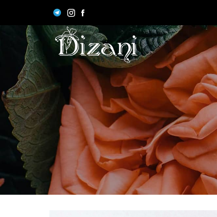
П
Поз