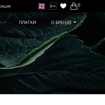
0
рация
А
ПЛАТКИ
О БРЕНДЕ
х
вать